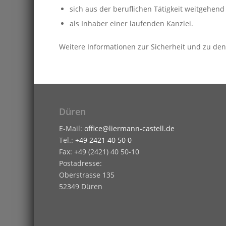
sich aus der beruflichen Tätigkeit weitgehen
als Inhaber einer laufenden Kanzlei.
Weitere Informationen zur Sicherheit und zu den
Düren
E-Mail:
office@liermann-castell.de
Tel.:
+49 2421 40 50 0
Fax: +49 (2421) 40 50-10
Postadresse:
Oberstrasse 135
52349 Düren