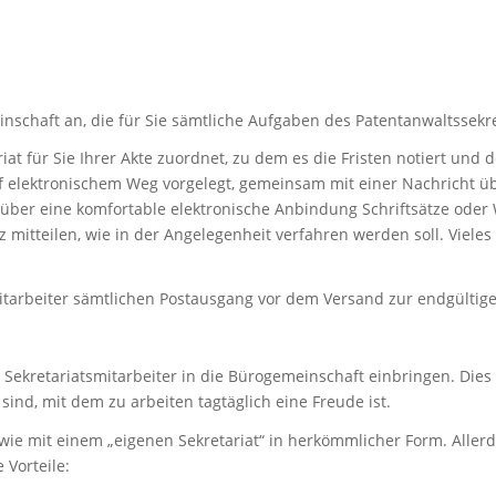
nschaft an, die für Sie sämtliche Aufgaben des Patentanwaltssekr
at für Sie Ihrer Akte zuordnet, zu dem es die Fristen notiert und d
f elektronischem Weg vorgelegt, gemeinsam mit einer Nachricht übe
r über eine komfortable elektronische Anbindung Schriftsätze ode
z mitteilen, wie in der Angelegenheit verfahren werden soll. Viele
mitarbeiter sämtlichen Postausgang vor dem Versand zur endgültige
Sekretariatsmitarbeiter in die Bürogemeinschaft einbringen. Dies i
ind, mit dem zu arbeiten tagtäglich eine Freude ist.
 wie mit einem „eigenen Sekretariat“ in herkömmlicher Form. Alle
 Vorteile: