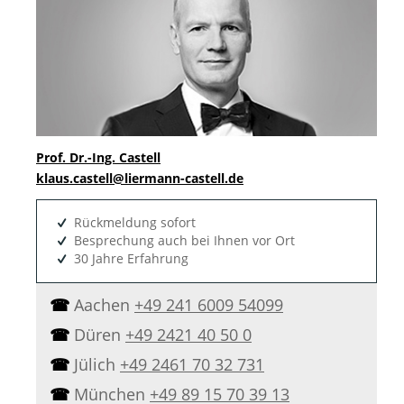
Prof. Dr.-Ing. Castell
klaus.castell@liermann-castell.de
Rückmeldung sofort
Besprechung auch bei Ihnen vor Ort
30 Jahre Erfahrung
☎
Aachen
+49 241 6009 54099
☎
Düren
+49 2421 40 50 0
☎
Jülich
+49 2461 70 32 731
☎
München
+49 89 15 70 39 13