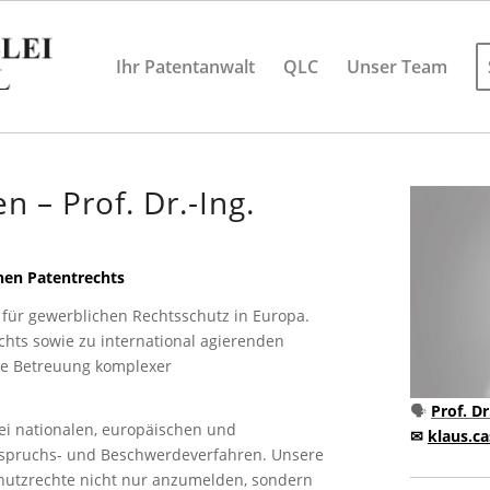
Ihr Patentanwalt
QLC
Unser Team
 – Prof. Dr.-Ing.
hen Patentrechts
e für gewerblichen Rechtsschutz in Europa.
chts sowie zu international agierenden
ve Betreuung komplexer
🗣
Prof. Dr
i nationalen, europäischen und
✉
klaus.ca
nspruchs- und Beschwerdeverfahren. Unsere
Schutzrechte nicht nur anzumelden, sondern