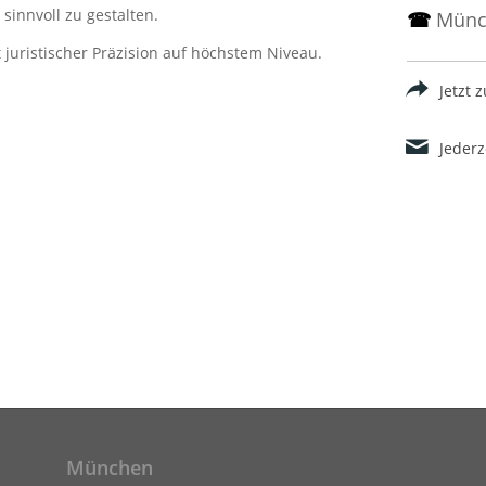
 sinnvoll zu gestalten.
☎
Mün
t juristischer Präzision auf höchstem Niveau.
Jetzt 
Jederz
München